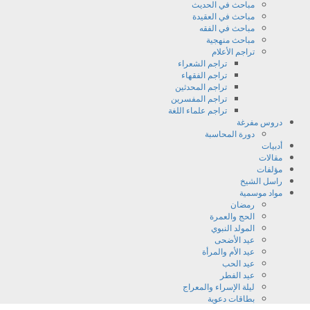
مباحث في الحديث
مباحث في العقيدة
مباحث في الفقه
مباحث منهجية
تراجم اﻷعلام
تراجم الشعراء
تراجم الفقهاء
تراجم المحدثين
تراجم المفسرين
تراجم علماء اللغة
دروس مفرغة
دورة المحاسبة
أدبيات
مقالات
مؤلفات
راسل الشيخ
مواد موسمية
رمضان
الحج والعمرة
المولد النبوي
عيد الأضحى
عيد الأم والمرأة
عيد الحب
عيد الفطر
ليلة الإسراء والمعراج
بطاقات دعوية